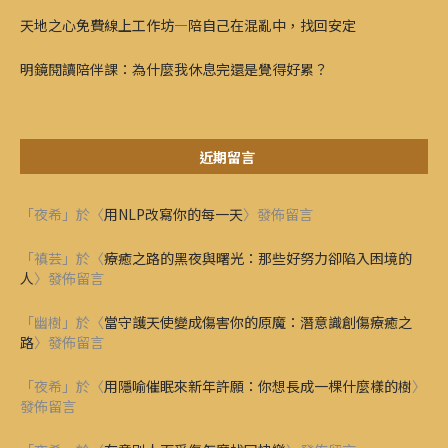
天地之心免費線上工作坊—陪自己在混亂中，找回安定
明鏡閱讀陪伴課：為什麼我休息完還是覺得好累？
近期留言
「
夜希
」於〈
用NLP改寫你的每一天
〉發佈留言
「
禛芸
」於〈
療癒之路的黑夜與曙光：那些好努力卻陷入困境的
人
〉發佈留言
「
幽樹
」於〈
當守護天使變成傷害你的原魔：潛意識創傷療癒之
路
〉發佈留言
「
夜希
」於〈
用隱喻催眠來新年許願：你想長成一棵什麼樣的樹
〉
發佈留言