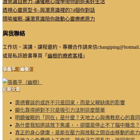
潛意識自癒力–讓催眠心理學帶你創造美好生活
透視心靈原型卡–與潛意識裡的74個你對話
隱喻催眠–讓潛意識陪你啟動心靈療癒原力
與我聯絡
工作坊、演講、課程邀約、專欄合作請來信changiping@hotmail.
或是私訊臉書專頁「
幽樹的療癒客棧
」
張義平（幽樹）
近期文章
奧德賽談的或許不只是回家，而是父親缺席的影響
顯化靠得絕對不只是吸引力法則這麼簡單
明鏡催眠的「同在」是什麼？天地之心與佛教悲心的異同
為什麼我知道該放下焦慮，，卻還是停止不了腦中雜念？
真正的身心健康，是能在壓力與放鬆之間自由移動的能力