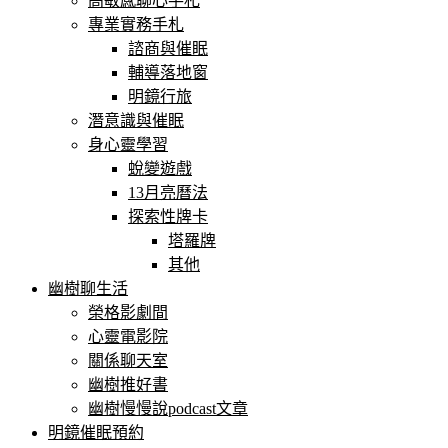
高敏感聊心手札
專業實務手札
諮商與催眠
輔導落地窗
明鏡行旅
潛意識與催眠
身心靈學習
蛻變遊戲
13月亮曆法
探索性牌卡
塔羅牌
其他
幽樹聊生活
榮格影劇間
心靈電影院
關係聊天室
幽樹推好書
幽樹慢慢說podcast文章
明鏡催眠預約