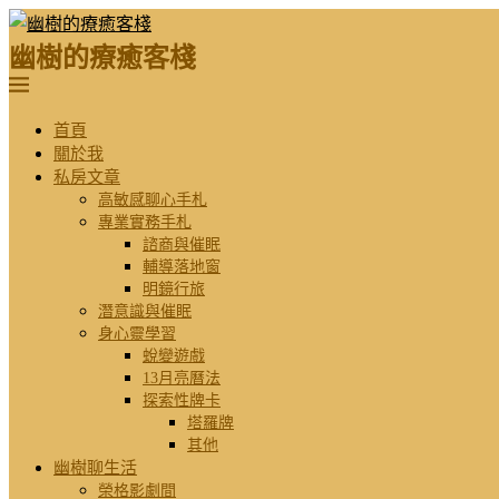
幽樹的療癒客棧
首頁
關於我
私房文章
高敏感聊心手札
專業實務手札
諮商與催眠
輔導落地窗
明鏡行旅
潛意識與催眠
身心靈學習
蛻變遊戲
13月亮曆法
探索性牌卡
塔羅牌
其他
幽樹聊生活
榮格影劇間