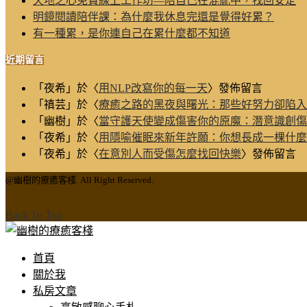
天地之心免費線上工作坊—陪自己在混亂中，找回安定
明鏡閱讀陪伴課：為什麼我休息完還是覺得好累？
有一種累，是你連自己在累什麼都不知道
近期留言
「
夜希
」於〈
用NLP改寫你的每一天
〉發佈留言
「
禛芸
」於〈
療癒之路的黑夜與曙光：那些好努力卻陷入
「
幽樹
」於〈
當守護天使變成傷害你的原魔：潛意識創傷
「
夜希
」於〈
用隱喻催眠來新年許願：你想長成一棵什麼
「
夜希
」於〈
在意別人而受傷怎麼找回快樂
〉發佈留言
@幽樹的療癒客棧. All Right Reserved.
Back To Top
首頁
關於我
私房文章