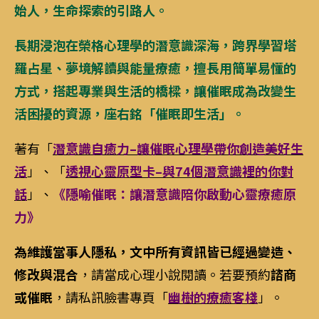
始人，生命探索的引路人。
長期浸泡在榮格心理學的潛意識深海，跨界學習塔
羅占星、夢境解讀與能量療癒，擅長用簡單易懂的
方式，搭起專業與生活的橋樑，讓催眠成為改變生
活困擾的資源，座右銘「催眠即生活」。
著有「
潛意識自癒力–讓催眠心理學帶你創造美好生
活
」、「
透視心靈原型卡–與74個潛意識裡的你對
話
」、
《隱喻催眠：讓潛意識陪你啟動心靈療癒原
力》
為維護當事人隱私，文中所有資訊皆已經過變造、
修改與混合
，請當成心理小說閱讀。若要預約
諮商
或催眠
，請私訊臉書專頁「
幽樹的療癒客棧
」。