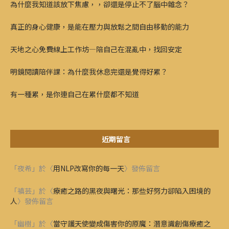
為什麼我知道該放下焦慮，，卻還是停止不了腦中雜念？
真正的身心健康，是能在壓力與放鬆之間自由移動的能力
天地之心免費線上工作坊—陪自己在混亂中，找回安定
明鏡閱讀陪伴課：為什麼我休息完還是覺得好累？
有一種累，是你連自己在累什麼都不知道
近期留言
「
夜希
」於〈
用NLP改寫你的每一天
〉發佈留言
「
禛芸
」於〈
療癒之路的黑夜與曙光：那些好努力卻陷入困境的
人
〉發佈留言
「
幽樹
」於〈
當守護天使變成傷害你的原魔：潛意識創傷療癒之