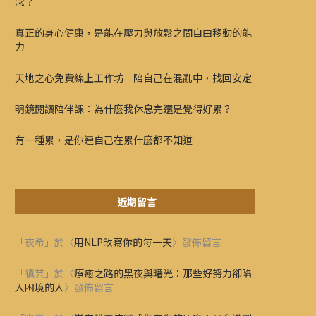
念？
真正的身心健康，是能在壓力與放鬆之間自由移動的能
力
天地之心免費線上工作坊—陪自己在混亂中，找回安定
明鏡閱讀陪伴課：為什麼我休息完還是覺得好累？
有一種累，是你連自己在累什麼都不知道
近期留言
「
夜希
」於〈
用NLP改寫你的每一天
〉發佈留言
「
禛芸
」於〈
療癒之路的黑夜與曙光：那些好努力卻陷
入困境的人
〉發佈留言