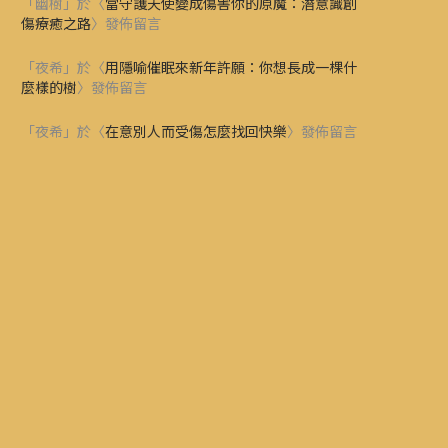
「
幽樹
」於〈
當守護天使變成傷害你的原魔：潛意識創
傷療癒之路
〉發佈留言
「
夜希
」於〈
用隱喻催眠來新年許願：你想長成一棵什
麼樣的樹
〉發佈留言
「
夜希
」於〈
在意別人而受傷怎麼找回快樂
〉發佈留言