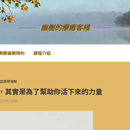
幽樹的療癒客棧
明鏡催眠預約
課程介紹
諮商與催眠
，其實是為了幫助你活下來的力量
23/04/2026