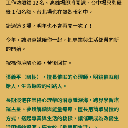
工作坊限額 12 名。高雄場即將開課、台中場只剩最
後 1 個名額、台北場也在熱烈報名中。
錯過這 3 場，明年也不會再開一次了！
今年，讓潛意識陪你一起，把專業與生活都帶向新
的開始。
祝福你境隨心轉，苦後回甘。
張義平
（
幽樹）
，
擅長催眠的心理師，明鏡催眠創
始人，生命探索的引路人。
長期浸泡在榮格心理學的潛意識深海，跨界學習塔
羅占星、夢境解讀與能量療癒，擅長用簡單易懂的
方式，搭起專業與生活的橋樑，讓催眠成為改變生
活困擾的資源，座右銘「催眠即生活」。