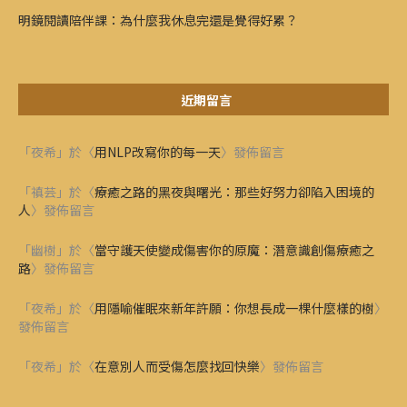
明鏡閱讀陪伴課：為什麼我休息完還是覺得好累？
近期留言
「
夜希
」於〈
用NLP改寫你的每一天
〉發佈留言
「
禛芸
」於〈
療癒之路的黑夜與曙光：那些好努力卻陷入困境的
人
〉發佈留言
「
幽樹
」於〈
當守護天使變成傷害你的原魔：潛意識創傷療癒之
路
〉發佈留言
「
夜希
」於〈
用隱喻催眠來新年許願：你想長成一棵什麼樣的樹
〉
發佈留言
「
夜希
」於〈
在意別人而受傷怎麼找回快樂
〉發佈留言