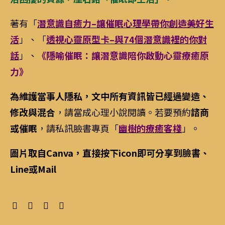
著有「
潛意識自癒力–讓催眠心理學帶你創造美好生
活
」、「
透視心靈原型卡–與74個潛意識裡的你對
話
」、
《隱喻催眠：讓潛意識陪你啟動心靈療癒原
力》
為維護當事人隱私，文中所有資訊皆已經過變造、
修改與混合
，請當成心理小說閱讀。若要預約
諮商
或催眠
，請私訊臉書專頁「
幽樹的療癒客棧
」。
圖片取自Canva，直接按下icon即可分享到臉書、
Line或Mail