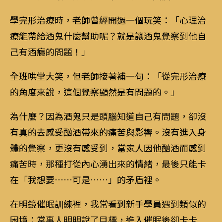
學完形治療時，老師曾經開過一個玩笑：「心理治
療能帶給酒鬼什麼幫助呢？就是讓酒鬼覺察到他自
己有酒癮的問題！」
全班哄堂大笑，但老師接著補一句：「從完形治療
的角度來說，這個覺察顯然是有問題的。」
為什麼？因為酒鬼只是頭腦知道自己有問題，卻沒
有真的去感受酗酒帶來的痛苦與影響。沒有進入身
體的覺察，更沒有感受到，當家人因他酗酒而感到
痛苦時，那種打從內心湧出來的情緒，最後只能卡
在「我想要……可是……」的矛盾裡。
在明鏡催眠訓練裡，我常看到新手學員遇到類似的
困境：當事人明明說了目標，進入催眠後卻卡卡