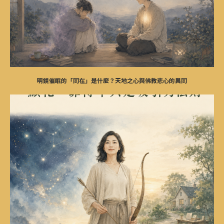
明鏡催眠的「同在」是什麼？天地之心與佛教悲心的異同