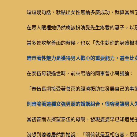
短短幾句話，就點出女性無論多麼成功，就算當到
在眾人眼裡她仍然應該扮演受先生疼愛的妻子，以
當多景攻擊善雨的時候，也以「先生對你的身體根
暗示著性魅力是獲得男人歡心的重要能力，甚至比
在泰伍母親過世時，前來弔唁的同事曾小聲議論：
「泰伍長期接受著善雨的經濟援助在發展自己的事
則暗喻著這種女強男弱的婚姻組合，很容易讓男人
當初善雨去探望泰伍的母親，發現婆婆早已知道兒
沒想到婆婆居然對她說：「關係就是互相包容，忍