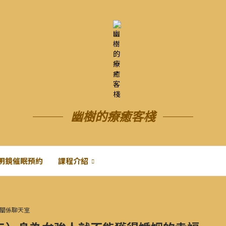
幽樹的療癒客棧
明鏡催眠預約
課程介紹
關係聊天室