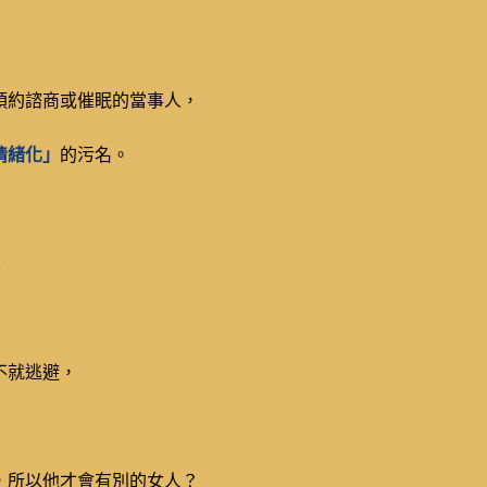
預約諮商或催眠的當事人，
情緒化」
的污名。
：
不就逃避，
，所以他才會有別的女人？