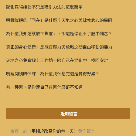
顯化靠得絕對不只是吸引力法則這麼簡單
明鏡催眠的「同在」是什麼？天地之心與佛教悲心的異同
為什麼我知道該放下焦慮，，卻還是停止不了腦中雜念？
真正的身心健康，是能在壓力與放鬆之間自由移動的能力
天地之心免費線上工作坊—陪自己在混亂中，找回安定
明鏡閱讀陪伴課：為什麼我休息完還是覺得好累？
有一種累，是你連自己在累什麼都不知道
近期留言
「
夜希
」於〈
用NLP改寫你的每一天
〉發佈留言