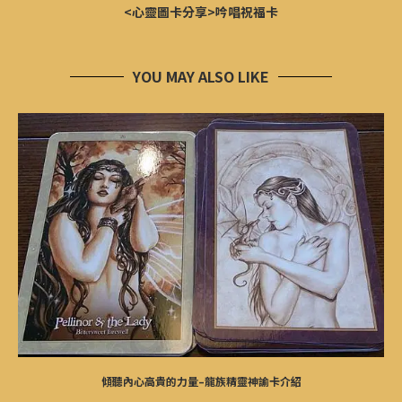
<心靈圖卡分享>吟唱祝福卡
YOU MAY ALSO LIKE
傾聽內心高貴的力量–龍族精靈神諭卡介紹