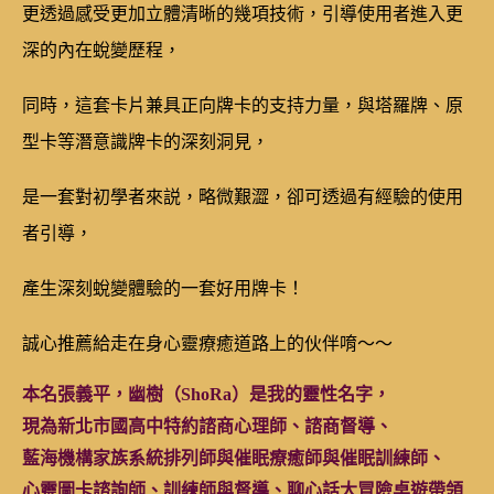
更透過感受更加立體清晰的幾項技術，引導使用者進入更
深的內在蛻變歷程，
同時，這套卡片兼具正向牌卡的支持力量，與塔羅牌、原
型卡等潛意識牌卡的深刻洞見，
是一套對初學者來説，略微艱澀，卻可透過有經驗的使用
者引導，
產生深刻蛻變體驗的一套好用牌卡！
誠心推薦給走在身心靈療癒道路上的伙伴唷～～
本名張義平，幽樹（ShoRa）是我的靈性名字，
現為新北市國高中特約諮商心理師、諮商督導、
藍海機構家族系統排列師與催眠療癒師與催眠訓練師、
心靈圖卡諮詢師、訓練師與督導、聊心話大冒險桌遊帶領