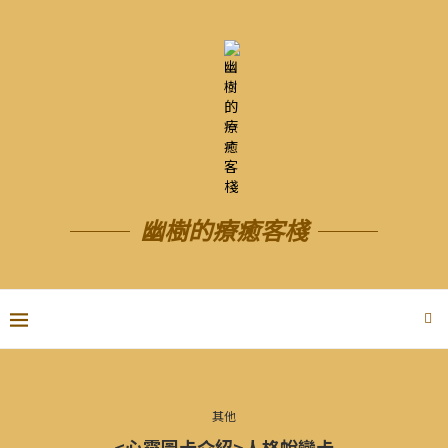
幽樹的療癒客棧
其他
<心靈圖卡介紹>人格蛻變卡