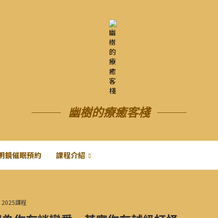
幽樹的療癒客棧
明鏡催眠預約
課程介紹
2025課程