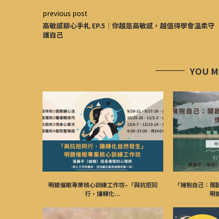
previous post
高敏感聊心手札 EP.5｜你越是高敏感，越值得學會溫柔守
護自己
YOU M
明鏡催眠專業核心訓練工作坊–「與抗拒同
「擁抱自己：開
行，讓轉化...
明