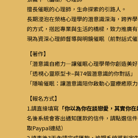
擅長催眠的心理師，生命探索的引路人。
長期浸泡在榮格心理學的潛意識深海，跨界學
的方式，搭起專業與生活的橋樑，致力推廣有
現為資深心理師督導與明鏡催眠（前對話式催
【著作】
「潛意識自癒力—讓催眠心理學帶你創造美好
「透視心靈原型卡–與74個潛意識的你對話」
「隱喻催眠：讓潛意識陪你啟動心靈療癒原力
【報名方式】
1.請直接填寫
「你以為你在談戀愛，其實你在
名後系統會寄出通知匯款的信件，請點選信件
取Paypal連結）
2.填表後3天內請完成匯款，逾期系統將判