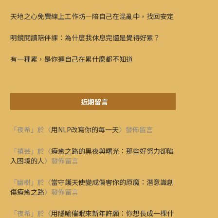
天地之心免費線上工作坊—陪自己在混亂中，找回安定
明鏡閱讀陪伴課：為什麼我休息完還是覺得好累？
有一種累，是你連自己在累什麼都不知道
近期留言
「
夜希
」於〈
用NLP改寫你的每一天
〉發佈留言
「
禛芸
」於〈
療癒之路的黑夜與曙光：那些好努力卻陷
入困境的人
〉發佈留言
「
幽樹
」於〈
當守護天使變成傷害你的原魔：潛意識創
傷療癒之路
〉發佈留言
「
夜希
」於〈
用隱喻催眠來新年許願：你想長成一棵什